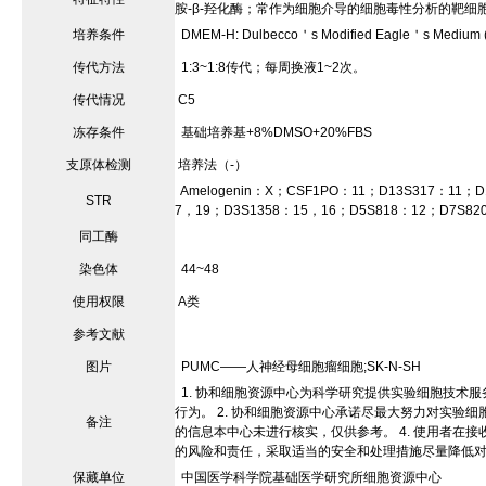
胺-β-羟化酶；常作为细胞介导的细胞毒性分析的靶细
培养条件
DMEM-H: Dulbecco＇s Modified Eagle＇s Medium (D
传代方法
1:3~1:8传代；每周换液1~2次。
传代情况
C5
冻存条件
基础培养基+8%DMSO+20%FBS
支原体检测
培养法（-）
Amelogenin：X；CSF1PO：11；D13S317：11；
STR
7，19；D3S1358：15，16；D5S818：12；D7S8
同工酶
染色体
44~48
使用权限
A类
参考文献
图片
PUMC——人神经母细胞瘤细胞;SK-N-SH
1. 协和细胞资源中心为科学研究提供实验细胞技术
行为。 2. 协和细胞资源中心承诺尽最大努力对实验
备注
的信息本中心未进行核实，仅供参考。 4. 使用者
的风险和责任，采取适当的安全和处理措施尽量降低
保藏单位
中国医学科学院基础医学研究所细胞资源中心