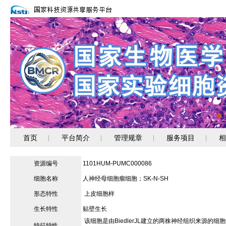
首页
平台简介
管理规章
服务项目
相
|
|
|
|
资源编号
1101HUM-PUMC000086
细胞名称
人神经母细胞瘤细胞；SK-N-SH
形态特性
上皮细胞样
生长特性
贴壁生长
该细胞是由BiedlerJL建立的两株神经组织来源的
特征特性