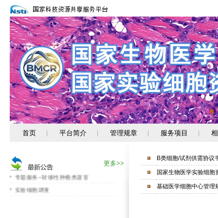
首页
平台简介
管理规章
服务项目
相
|
|
|
|
消化道肿瘤细胞新资源上线
B类细胞/试剂供需协议书-
关注PUMC-系列新资源
更多>>
国家生物医学实验细胞资
专题服务--转移性肿瘤类器官
实验细胞调查
基础医学细胞中心管理