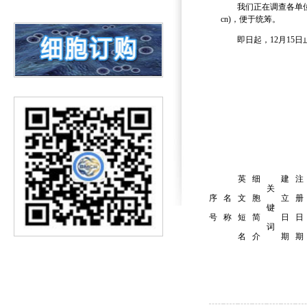
我们正在调查各单位实
cn)，便于统筹。
消化道肿瘤细胞新资源上线
关注PUMC-系列新资源
即日起，12月15日
专题服务--转移性肿瘤类器官
实验细胞调查
英
细
建
注
关
序
名
文
胞
立
册
键
号
称
短
简
日
日
词
名
介
期
期