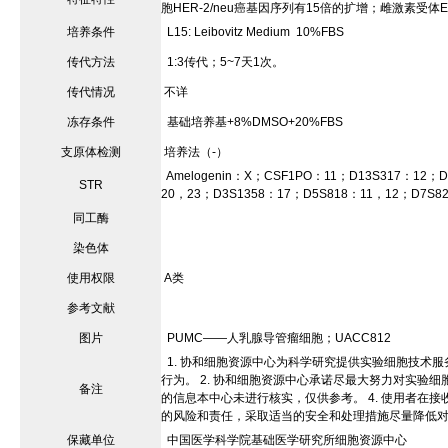
胞HER-2/neu癌基因序列有15倍的扩增；雌激素受
培养条件
L15: Leibovitz Medium
10%FBS
传代方法
1:3传代；5~7天1次。
传代情况
不详
冻存条件
基础培养基+8%DMSO+20%FBS
支原体检测
培养法（-）
Amelogenin：X；CSF1PO：11；D13S317：12；
STR
20，23；D3S1358：17；D5S818：11，12；D7S
同工酶
染色体
使用权限
A类
参考文献
图片
PUMC——人乳腺导管瘤细胞；UACC812
1. 协和细胞资源中心为科学研究提供实验细胞技术
行为。 2. 协和细胞资源中心承诺尽最大努力对实验
备注
的信息本中心未进行核实，仅供参考。 4. 使用者
的风险和责任，采取适当的安全和处理措施尽量降低
保藏单位
中国医学科学院基础医学研究所细胞资源中心