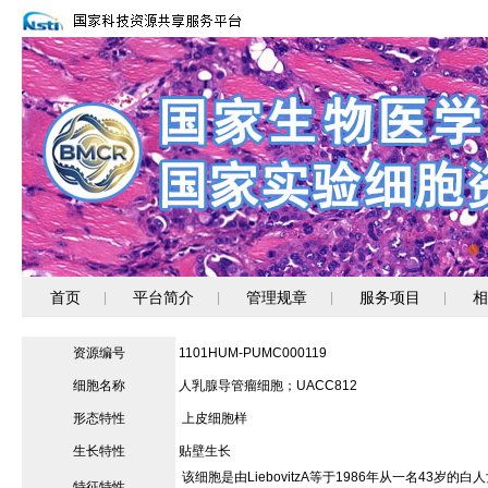
首页
平台简介
管理规章
服务项目
相
|
|
|
|
资源编号
1101HUM-PUMC000119
细胞名称
人乳腺导管瘤细胞；UACC812
形态特性
上皮细胞样
生长特性
贴壁生长
该细胞是由LiebovitzA等于1986年从一名4
特征特性