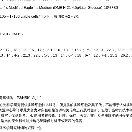
o＇s Modified Eagle＇s Medium (DME H-21 4.5g/Liter Glucose)
10%FBS
～1×106 viable cells/ml之间，每周换液2～3次
SO+20%FBS
-2：17，18；1-2：16，17；12-1：16；13-1：16.2；15-3：21.3，22.3，23.3；1
3，14；4-2：21.3，22.3；5-5：13，14；6-4：18；6-7：12；7-1：25.2，26.2，
细胞；P3/NSI/1-Ag4-1
源中心为科学研究提供实验细胞技术服务。所提供的实验细胞及其子代，不能用于人体
细胞资源中心承诺尽最大努力对实验细胞资源相关信息进行及时更新。但限于当时的技术条
核实，仅供参考。 4. 使用者在接收、处理、保存、丢弃、转让及使用细胞的时候
取适当的安全和处理措施尽量降低对健康或环境的危害。
础医学研究所细胞资源中心