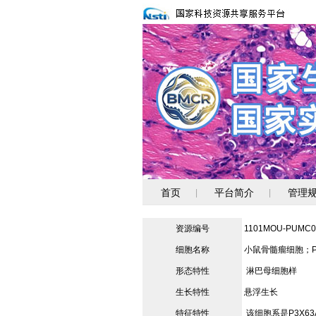
首页
平台简介
管理
|
|
资源编号
1101MOU-PUMC0
细胞名称
小鼠骨髓瘤细胞；P3/N
形态特性
淋巴母细胞样
生长特性
悬浮生长
特征特性
该细胞系是P3X6