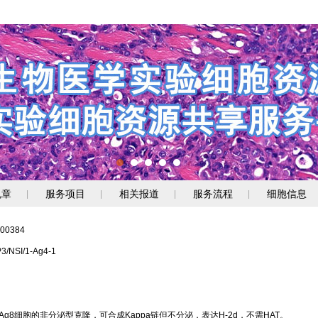
规章
服务项目
相关报道
服务流程
细胞信息
|
|
|
|
00384
SI/1-Ag4-1
3Ag8细胞的非分泌型克隆，可合成Kappa链但不分泌，表达H-2d，不需HAT。