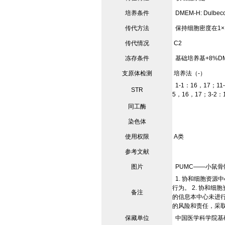
培养条件
DMEM-H: Dulbecc
传代方法
保持细胞密度在1×105
传代情况
C2
冻存条件
基础培养基+8%DM
支原体检测
培养法（-）
1-1：16，17；11
STR
5，16，17；3-2：1
同工酶
染色体
使用权限
A类
参考文献
图片
PUMC——小鼠骨髓瘤
1. 协和细胞资
行为。 2. 协和
备注
的信息本中心未进行
的风险和责任，采
保藏单位
中国医学科学院基