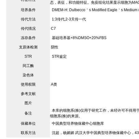
态，表征，和功能特征。免疫组化结果显示细胞为MAC
培养条件
DMEM-H: Dulbecco＇s Modified Eagle＇s Medium (D
传代方法
1:3传代,2-3天传一代
传代情况
C7
冻存条件
基础培养基+8%DMSO+20%FBS
支原体检测
阴性
STR
STR鉴定
同工酶
染色体
使用权限
A类
参考文献
图片
本库的细胞系(株)仅用于研究工作，未经许可不得用
备注
细胞系(株)的来源。
保藏单位
中国典型培养物保藏中心细胞库
联系方法
沈超，杨媚媚 武汉大学中国典型培养物保藏中心，430072，02