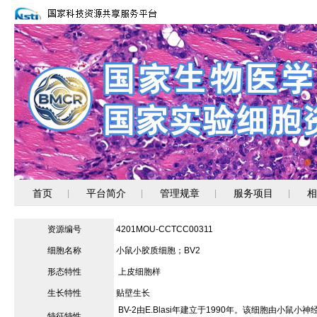
首页
平台简介
管理规章
服务项目
相
|
|
|
|
资源编号
4201MOU-CCTCC00311
细胞名称
小鼠小胶质细胞；BV2
形态特性
上皮细胞样
生长特性
贴壁生长
BV-2由E.Blasi年建立于1990年。该细胞由小鼠
特征特性