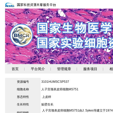
首页
平台简介
管理规章
服务项目
相
|
|
|
|
资源编号
3101HUMSCSP537
细胞名称
人子宫颈表皮癌细胞MS751
形态特性
上皮样
生长特性
贴壁生长
人子宫颈表皮癌细胞MS751由J. Sykes等建立
特征特性