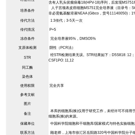
含有人乳头状瘤病毒18(HPV-18)序列，后发现MS751
人子宫颈表皮癌细胞MS751完全培养液（目录号：SCSP-6
培养条件
非必需氨基酸溶液NEAA (Gibco，货号1114005
传代方法
1:3传代；3-5天一次
传代情况
P+5
冻存条件
完全培养液95%，DMSO5%
支原体检测
阴性（PCR法）
经STR检测结果无误。STR结果如下：D5S818: 12；D13S317
STR
CSF1PO: 11,12
同工酶
染色体
使用权限
完全共享
参考文献
图片
本库的细胞系(株)仅用于研究工作，未经许可不得用
备注
细胞系(株)的来源。
保藏单位
中国科学院细胞和干细胞库/国家模式与特色实验细胞
联系方法
顾老师，上海市徐汇区岳阳路320号中国科学院分子细胞科学卓越