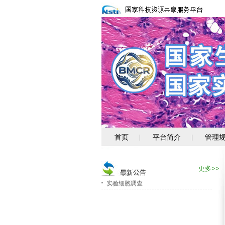
首页
平台简介
管理
|
|
消化道肿瘤细胞新资源上线
关注PUMC-系列新资源
专题服务--转移性肿瘤类器官
更多>>
实验细胞调查