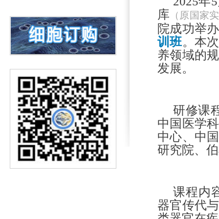
2025年
库
（原国家
院成功举
训班
。本
养领域的
发展。
研修课
中国医学
中心、中
研究院、伯
课程内
器官传代
类器官在疾