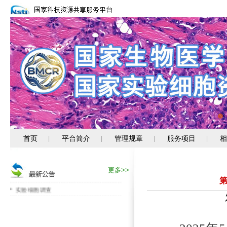
首页
平台简介
管理规章
服务项目
相
|
|
|
|
消化道肿瘤细胞新资源上线
关注PUMC-系列新资源
更多>>
专题服务--转移性肿瘤类器官
实验细胞调查