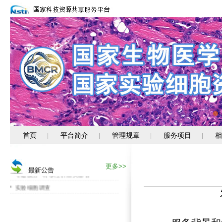
首页
平台简介
管理规章
服务项目
相
|
|
|
|
消化道肿瘤细胞新资源上线
关注PUMC-系列新资源
更多>>
专题服务--转移性肿瘤类器官
实验细胞调查